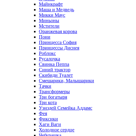
Майнкрафт
Маша и Медведь
Микки Маус
Миньоны
Мстители
Оранжевая корова
Пони
Принцесса София
Принцессы Диснея
Роблокс
Русалочка
Свинка Пеппа
Синий трактор
Скибиди Туалет
Смешарики, Малышарики
Тачки
Трансформеры
Три богатыря
Три кота
Уэнздей Семейка Аддамс
Фея
Фиксики
Хаги Ваги
Холодное сердце
Чебурашка