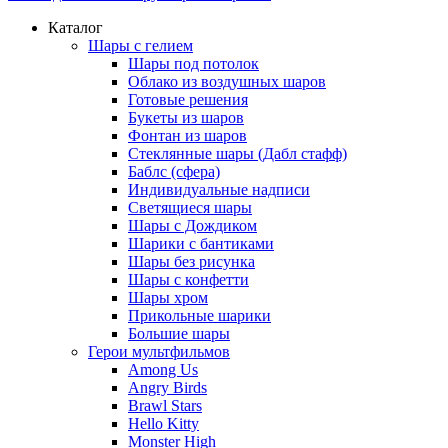
Каталог
Шары с гелием
Шары под потолок
Облако из воздушных шаров
Готовые решения
Букеты из шаров
Фонтан из шаров
Стеклянные шары (Дабл стафф)
Баблс (сфера)
Индивидуальные надписи
Светящиеся шары
Шары с Дождиком
Шарики с бантиками
Шары без рисунка
Шары с конфетти
Шары хром
Прикольные шарики
Большие шары
Герои мультфильмов
Among Us
Angry Birds
Brawl Stars
Hello Kitty
Monster High