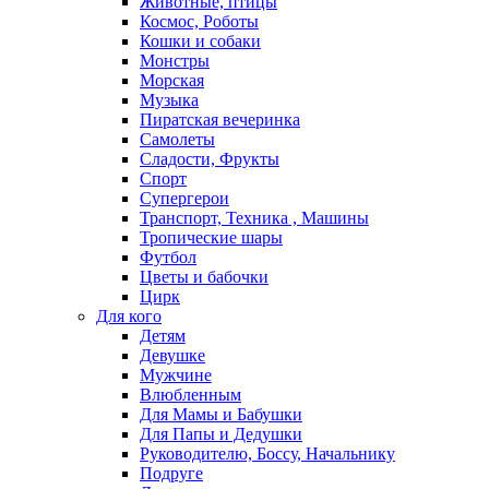
Животные, птицы
Космос, Роботы
Кошки и собаки
Монстры
Морская
Музыка
Пиратская вечеринка
Самолеты
Сладости, Фрукты
Спорт
Супергерои
Транспорт, Техника , Машины
Тропические шары
Футбол
Цветы и бабочки
Цирк
Для кого
Детям
Девушке
Мужчине
Влюбленным
Для Мамы и Бабушки
Для Папы и Дедушки
Руководителю, Боссу, Начальнику
Подруге