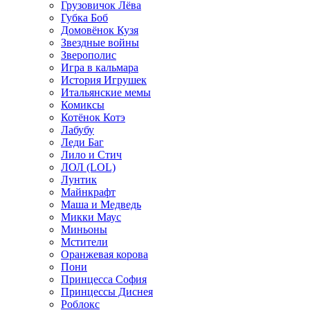
Грузовичок Лёва
Губка Боб
Домовёнок Кузя
Звездные войны
Зверополис
Игра в кальмара
История Игрушек
Итальянские мемы
Комиксы
Котёнок Котэ
Лабубу
Леди Баг
Лило и Стич
ЛОЛ (LOL)
Лунтик
Майнкрафт
Маша и Медведь
Микки Маус
Миньоны
Мстители
Оранжевая корова
Пони
Принцесса София
Принцессы Диснея
Роблокс