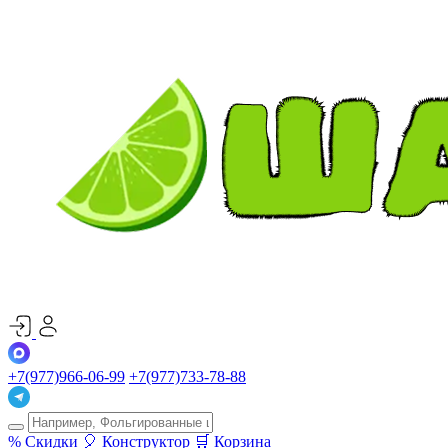
+7(977)966-06-99
+7(977)733-78-88
%
Скидки
🎈
Конструктор
🛒
Корзина