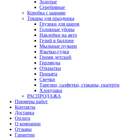
Золотые
Серебряные
Коробка с шарами
Товары для праздника
Грузики для шаров
Головные уборы
Наклейки на авто
Гелий в баллоне
Мыльные пузыри
Язычки-гудки
Гримм детский
Гирлянды
Открытки
Пиньята
Свечки
Тарелки, салфетки, стаканы, скатерти
Хлопушки
РАСПРОДАЖА
Примеры работ
Контакты
Доставка
Оплата
О компании
Отзывы
Гарантии