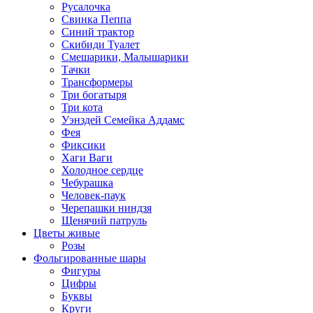
Русалочка
Свинка Пеппа
Синий трактор
Скибиди Туалет
Смешарики, Малышарики
Тачки
Трансформеры
Три богатыря
Три кота
Уэнздей Семейка Аддамс
Фея
Фиксики
Хаги Ваги
Холодное сердце
Чебурашка
Человек-паук
Черепашки ниндзя
Щенячий патруль
Цветы живые
Розы
Фольгированные шары
Фигуры
Цифры
Буквы
Круги