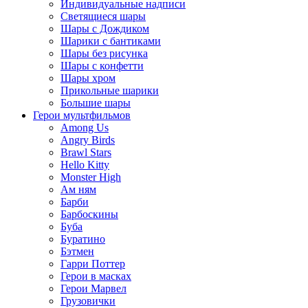
Индивидуальные надписи
Светящиеся шары
Шары с Дождиком
Шарики с бантиками
Шары без рисунка
Шары с конфетти
Шары хром
Прикольные шарики
Большие шары
Герои мультфильмов
Among Us
Angry Birds
Brawl Stars
Hello Kitty
Monster High
Ам ням
Барби
Барбоскины
Буба
Буратино
Бэтмен
Гарри Поттер
Герои в масках
Герои Марвел
Грузовички