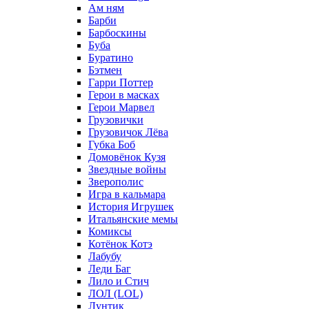
Ам ням
Барби
Барбоскины
Буба
Буратино
Бэтмен
Гарри Поттер
Герои в масках
Герои Марвел
Грузовички
Грузовичок Лёва
Губка Боб
Домовёнок Кузя
Звездные войны
Зверополис
Игра в кальмара
История Игрушек
Итальянские мемы
Комиксы
Котёнок Котэ
Лабубу
Леди Баг
Лило и Стич
ЛОЛ (LOL)
Лунтик