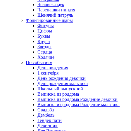
Человек-паук
Черепашки ниндзя
Щенячий патруль
Фольгированные шары
Фигуры
Цифры
Буквы
Круги
Звезды
Сердца
Ходячие
По событиям
День рождения
1 сентября
День рождения девочки
День рождения мальчика
Школьный выпускной
Выписка из роддома
Выписка из роддома Рождение девочки
Выписка из роддома Рождение мальчика
Свадьба
Дембель
Гендер пати
Девичник
Для Взрослых