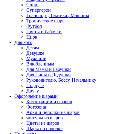
Спорт
Супергерои
Транспорт, Техника , Машины
Тропические шары
Футбол
Цветы и бабочки
Цирк
Для кого
Детям
Девушке
Мужчине
Влюбленным
Для Мамы и Бабушки
Для Папы и Дедушки
Руководителю, Боссу, Начальнику
Подруге
Другу
Оформление шарами
Композиции из шаров
Фотозона
Арки и цепочки из шаров
Фигуры из шаров
Цветы из шаров
Шары на палочке
По цветам