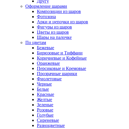
Другу
Оформление шарами
Композиции из шаров
Фотозона
Арки и цепочки из шаров
Фигуры из шаров
Цветы из шаров
Шары на палочке
По цветам
Бежевые
Бирюзовые и Тиффани
Коричневые и Кофейные
Оранжевые
Персиковые и Кремовые
Прозрачные шарики
Фиолетовые
Черные
Белые
Красные
Желтые
Зеленые
Розовые
Голубые
Сиреневые
Разноцветные