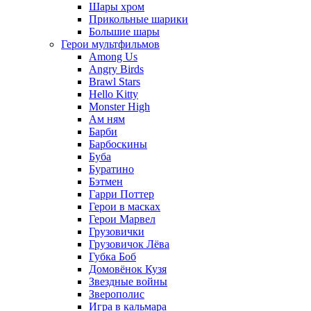
Шары хром
Прикольные шарики
Большие шары
Герои мультфильмов
Among Us
Angry Birds
Brawl Stars
Hello Kitty
Monster High
Ам ням
Барби
Барбоскины
Буба
Буратино
Бэтмен
Гарри Поттер
Герои в масках
Герои Марвел
Грузовички
Грузовичок Лёва
Губка Боб
Домовёнок Кузя
Звездные войны
Зверополис
Игра в кальмара