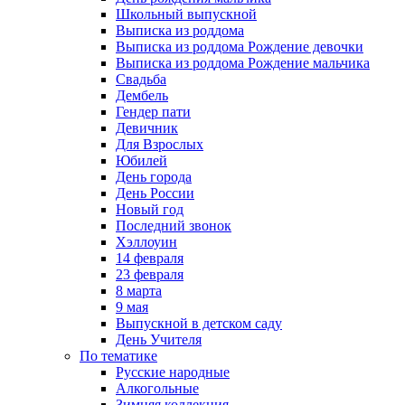
Школьный выпускной
Выписка из роддома
Выписка из роддома Рождение девочки
Выписка из роддома Рождение мальчика
Свадьба
Дембель
Гендер пати
Девичник
Для Взрослых
Юбилей
День города
День России
Новый год
Последний звонок
Хэллоуин
14 февраля
23 февраля
8 марта
9 мая
Выпускной в детском саду
День Учителя
По тематике
Русские народные
Алкогольные
Зимняя коллекция