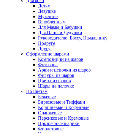
Для кого
Детям
Девушке
Мужчине
Влюбленным
Для Мамы и Бабушки
Для Папы и Дедушки
Руководителю, Боссу, Начальнику
Подруге
Другу
Оформление шарами
Композиции из шаров
Фотозона
Арки и цепочки из шаров
Фигуры из шаров
Цветы из шаров
Шары на палочке
По цветам
Бежевые
Бирюзовые и Тиффани
Коричневые и Кофейные
Оранжевые
Персиковые и Кремовые
Прозрачные шарики
Фиолетовые