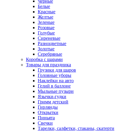
Черные
Белые
Красные
Желтые
Зеленые
Розовые
Голубые
Сиреневые
Разноцветные
Золотые
Серебряные
Коробка с шарами
Товары для праздника
Грузики для шаров
Головные уборы
Наклейки на авто
Гелий в баллоне
Мыльные пузыри
Язычки-гудки
Гримм детский
Гирлянды
Открытки
Пиньята
Свечки
Тарелки, салфетки, стаканы, скатерти