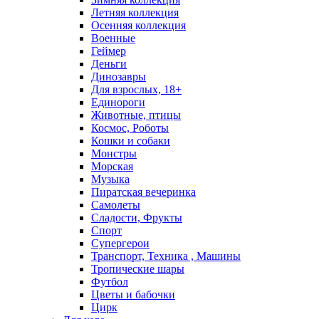
Летняя коллекция
Осенняя коллекция
Военные
Геймер
Деньги
Динозавры
Для взрослых, 18+
Единороги
Животные, птицы
Космос, Роботы
Кошки и собаки
Монстры
Морская
Музыка
Пиратская вечеринка
Самолеты
Сладости, Фрукты
Спорт
Супергерои
Транспорт, Техника , Машины
Тропические шары
Футбол
Цветы и бабочки
Цирк