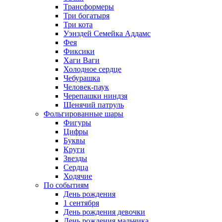
Трансформеры
Три богатыря
Три кота
Уэнздей Семейка Аддамс
Фея
Фиксики
Хаги Ваги
Холодное сердце
Чебурашка
Человек-паук
Черепашки ниндзя
Щенячий патруль
Фольгированные шары
Фигуры
Цифры
Буквы
Круги
Звезды
Сердца
Ходячие
По событиям
День рождения
1 сентября
День рождения девочки
День рождения мальчика