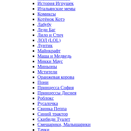
История Игрушек
Итальянские мемы
Комиксы
Котёнок Котэ
Лабубу
Леди Баг
Лило и Стич
ЛОЛ (LOL)
Лунтик
Майнкрафт
Маша и Медведь
Микки Маус
Миньоны
Мстители
Оранжевая корова
Пони
Принцесса София
Принцессы Диснея
Роблокс
Русалочка
Свинка Пеппа
Синий трактор
Скибиди Туалет
Смешарики, Малышарики
Тачки