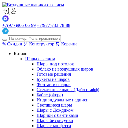
+7(977)966-06-99
+7(977)733-78-88
%
Скидки
🎈
Конструктор
🛒
Корзина
Каталог
Шары с гелием
Шары под потолок
Облако из воздушных шаров
Готовые решения
Букеты из шаров
Фонтан из шаров
Стеклянные шары (Дабл стафф)
Баблс (сфера)
Индивидуальные надписи
Светящиеся шары
Шары с Дождиком
Шарики с бантиками
Шары без рисунка
Шары с конфетти