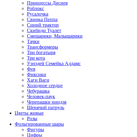
Принцессы Диснея
Роблокс
Русалочка
Свинка Пеппа
Синий трактор
Скибиди Туалет
Смешарики, Малышарики
Тачки
Трансформеры
Три богатыря
Три кота
Уэнздей Семейка Аддамс
Фея
Фиксики
Хаги Ваги
Холодное сердце
Чебурашка
Человек-паук
Черепашки ниндзя
Щенячий патруль
Цветы живые
Розы
Фольгированные шары
Фигуры
Цифры