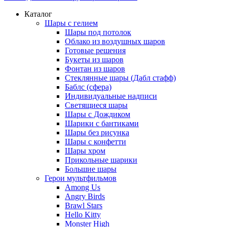
Каталог
Шары с гелием
Шары под потолок
Облако из воздушных шаров
Готовые решения
Букеты из шаров
Фонтан из шаров
Стеклянные шары (Дабл стафф)
Баблс (сфера)
Индивидуальные надписи
Светящиеся шары
Шары с Дождиком
Шарики с бантиками
Шары без рисунка
Шары с конфетти
Шары хром
Прикольные шарики
Большие шары
Герои мультфильмов
Among Us
Angry Birds
Brawl Stars
Hello Kitty
Monster High