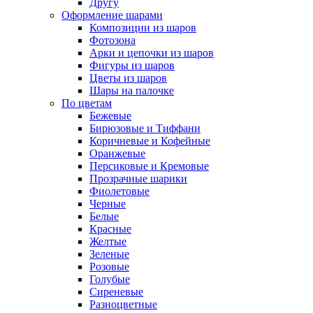
Другу
Оформление шарами
Композиции из шаров
Фотозона
Арки и цепочки из шаров
Фигуры из шаров
Цветы из шаров
Шары на палочке
По цветам
Бежевые
Бирюзовые и Тиффани
Коричневые и Кофейные
Оранжевые
Персиковые и Кремовые
Прозрачные шарики
Фиолетовые
Черные
Белые
Красные
Желтые
Зеленые
Розовые
Голубые
Сиреневые
Разноцветные