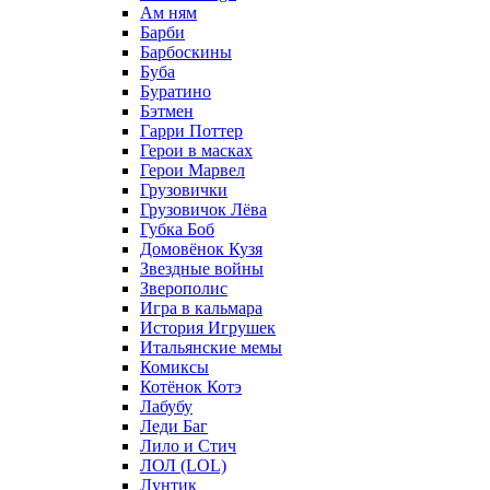
Ам ням
Барби
Барбоскины
Буба
Буратино
Бэтмен
Гарри Поттер
Герои в масках
Герои Марвел
Грузовички
Грузовичок Лёва
Губка Боб
Домовёнок Кузя
Звездные войны
Зверополис
Игра в кальмара
История Игрушек
Итальянские мемы
Комиксы
Котёнок Котэ
Лабубу
Леди Баг
Лило и Стич
ЛОЛ (LOL)
Лунтик