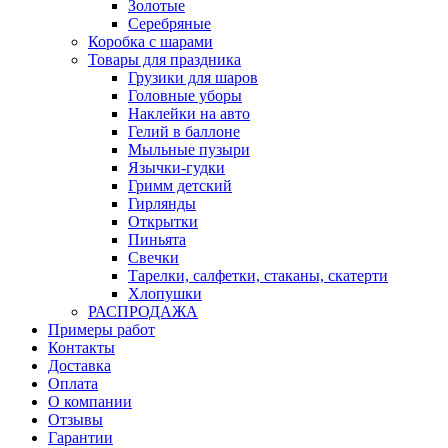
Золотые
Серебряные
Коробка с шарами
Товары для праздника
Грузики для шаров
Головные уборы
Наклейки на авто
Гелий в баллоне
Мыльные пузыри
Язычки-гудки
Гримм детский
Гирлянды
Открытки
Пиньята
Свечки
Тарелки, салфетки, стаканы, скатерти
Хлопушки
РАСПРОДАЖА
Примеры работ
Контакты
Доставка
Оплата
О компании
Отзывы
Гарантии