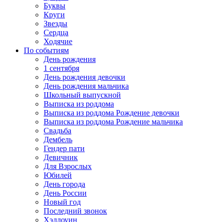
Буквы
Круги
Звезды
Сердца
Ходячие
По событиям
День рождения
1 сентября
День рождения девочки
День рождения мальчика
Школьный выпускной
Выписка из роддома
Выписка из роддома Рождение девочки
Выписка из роддома Рождение мальчика
Свадьба
Дембель
Гендер пати
Девичник
Для Взрослых
Юбилей
День города
День России
Новый год
Последний звонок
Хэллоуин