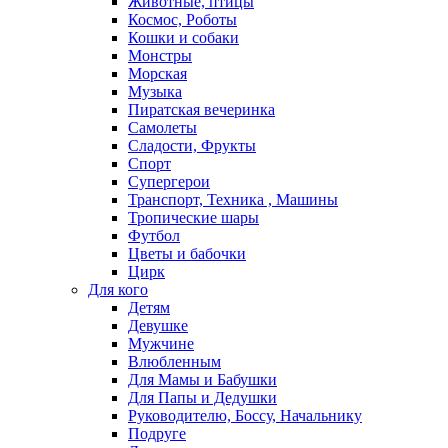
Животные, птицы
Космос, Роботы
Кошки и собаки
Монстры
Морская
Музыка
Пиратская вечеринка
Самолеты
Сладости, Фрукты
Спорт
Супергерои
Транспорт, Техника , Машины
Тропические шары
Футбол
Цветы и бабочки
Цирк
Для кого
Детям
Девушке
Мужчине
Влюбленным
Для Мамы и Бабушки
Для Папы и Дедушки
Руководителю, Боссу, Начальнику
Подруге