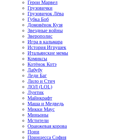
Герои Марвел
Грузовички
Грузовичок Лёва
Губка Боб
Домовёнок Кузя
Звездные войны
Зверополис
Игра в кальмара
История Игрушек
Итальянские мемы
Комиксы
Котёнок Котэ
Лабубу
Леди Баг
Лило и Стич
ЛОЛ (LOL)
Лунтик
Майнкрафт
Маша и Медведь
Микки Маус
Миньоны
Мстители
Оранжевая корова
Пони
Принцесса София