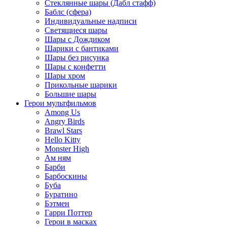
Стеклянные шары (Дабл стафф)
Баблс (сфера)
Индивидуальные надписи
Светящиеся шары
Шары с Дождиком
Шарики с бантиками
Шары без рисунка
Шары с конфетти
Шары хром
Прикольные шарики
Большие шары
Герои мультфильмов
Among Us
Angry Birds
Brawl Stars
Hello Kitty
Monster High
Ам ням
Барби
Барбоскины
Буба
Буратино
Бэтмен
Гарри Поттер
Герои в масках