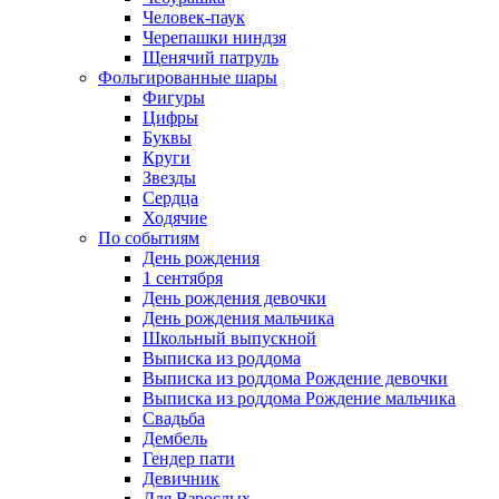
Человек-паук
Черепашки ниндзя
Щенячий патруль
Фольгированные шары
Фигуры
Цифры
Буквы
Круги
Звезды
Сердца
Ходячие
По событиям
День рождения
1 сентября
День рождения девочки
День рождения мальчика
Школьный выпускной
Выписка из роддома
Выписка из роддома Рождение девочки
Выписка из роддома Рождение мальчика
Свадьба
Дембель
Гендер пати
Девичник
Для Взрослых