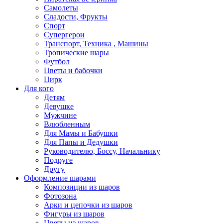
Самолеты
Сладости, Фрукты
Спорт
Супергерои
Транспорт, Техника , Машины
Тропические шары
Футбол
Цветы и бабочки
Цирк
Для кого
Детям
Девушке
Мужчине
Влюбленным
Для Мамы и Бабушки
Для Папы и Дедушки
Руководителю, Боссу, Начальнику
Подруге
Другу
Оформление шарами
Композиции из шаров
Фотозона
Арки и цепочки из шаров
Фигуры из шаров
Цветы из шаров