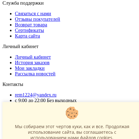
Служба поддержки
Связаться с нами
Отзывы покупателей
Возврат товара
Сертификаты
Карта сайта
Личный кабинет
Личный кабинет
История заказов
Мои закладки
Рассылка новостей
Контакты
rem1224@yandex.ru
с 9:00 до 22:00 Без выходных
Г. Москва ул. Коровинское шоссе 35 стр 2
ОГРНИП 318502900040868
ИНН 771120321428
Мы собираем этот чертов куки, как и все. Продолжая
использование сайта, вы соглашаетесь c
(с) 2015 - 2026 “SharLime”, копирование контента запрещено и
использованием нами файлов cookies.