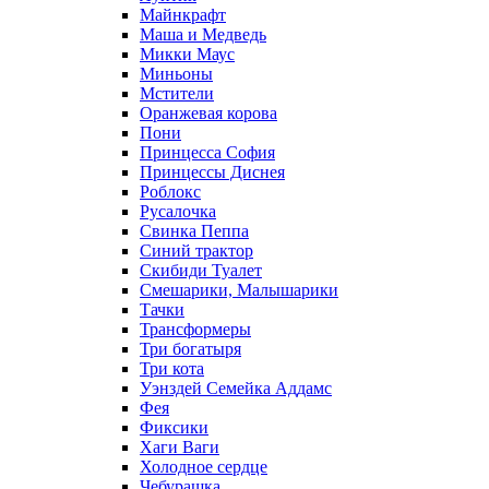
Майнкрафт
Маша и Медведь
Микки Маус
Миньоны
Мстители
Оранжевая корова
Пони
Принцесса София
Принцессы Диснея
Роблокс
Русалочка
Свинка Пеппа
Синий трактор
Скибиди Туалет
Смешарики, Малышарики
Тачки
Трансформеры
Три богатыря
Три кота
Уэнздей Семейка Аддамс
Фея
Фиксики
Хаги Ваги
Холодное сердце
Чебурашка