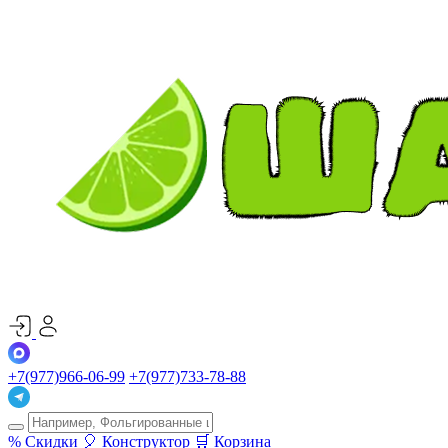
+7(977)966-06-99
+7(977)733-78-88
%
Скидки
🎈
Конструктор
🛒
Корзина