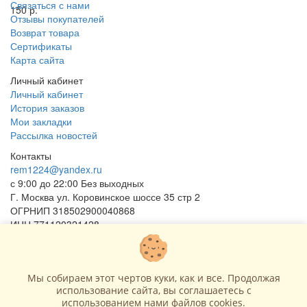
Связаться с нами
150 р.
Отзывы покупателей
Возврат товара
Сертификаты
Карта сайта
Личный кабинет
Личный кабинет
История заказов
Мои закладки
Рассылка новостей
Контакты
rem1224@yandex.ru
с 9:00 до 22:00 Без выходных
Г. Москва ул. Коровинское шоссе 35 стр 2
ОГРНИП 318502900040868
ИНН 771120321428
(с) 2015 - 2026 “SharLime”, копирование контента запрещено и
преследуется законом!
Мы собираем этот чертов куки, как и все. Продолжая
использование сайта, вы соглашаетесь c
использованием нами файлов cookies.