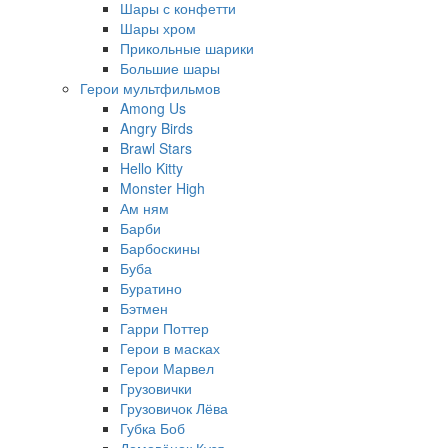
Шары с конфетти
Шары хром
Прикольные шарики
Большие шары
Герои мультфильмов
Among Us
Angry Birds
Brawl Stars
Hello Kitty
Monster High
Ам ням
Барби
Барбоскины
Буба
Буратино
Бэтмен
Гарри Поттер
Герои в масках
Герои Марвел
Грузовички
Грузовичок Лёва
Губка Боб