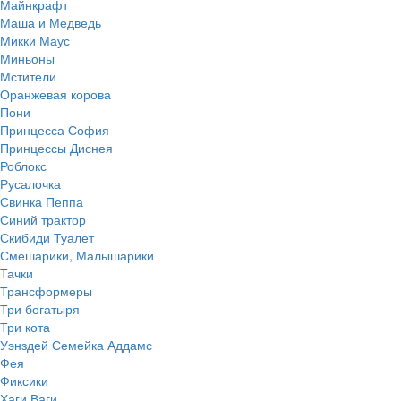
Майнкрафт
Маша и Медведь
Микки Маус
Миньоны
Мстители
Оранжевая корова
Пони
Принцесса София
Принцессы Диснея
Роблокс
Русалочка
Свинка Пеппа
Синий трактор
Скибиди Туалет
Смешарики, Малышарики
Тачки
Трансформеры
Три богатыря
Три кота
Уэнздей Семейка Аддамс
Фея
Фиксики
Хаги Ваги