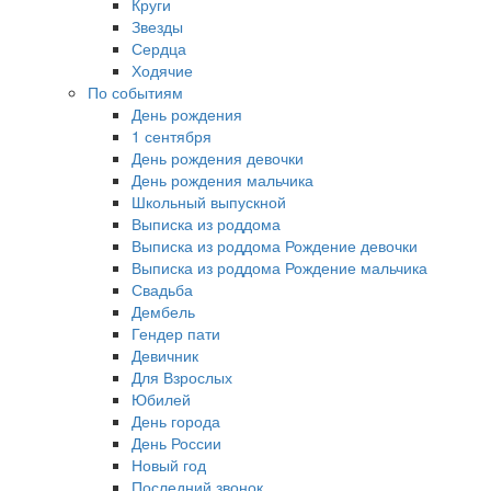
Круги
Звезды
Сердца
Ходячие
По событиям
День рождения
1 сентября
День рождения девочки
День рождения мальчика
Школьный выпускной
Выписка из роддома
Выписка из роддома Рождение девочки
Выписка из роддома Рождение мальчика
Свадьба
Дембель
Гендер пати
Девичник
Для Взрослых
Юбилей
День города
День России
Новый год
Последний звонок