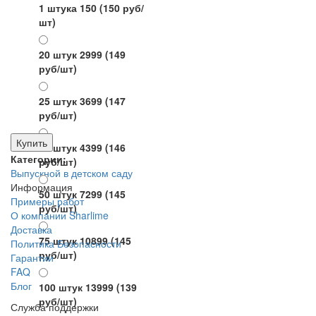
1 штука 150
(150 руб/
шт)
20 штук 2999
(149
руб/шт)
25 штук 3699
(147
руб/шт)
Купить
30 штук 4399
(146
Категории:
руб/шт)
Выпускной в детском саду
Информация
50 штук 7299
(145
Примеры работ
руб/шт)
О компании Sharlime
Доставка
75 штук 10899
(145
Политика Безопасности
руб/шт)
Гарантии
FAQ
Блог
100 штук 13999
(139
руб/шт)
Служба поддержки