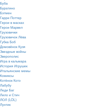
Буба
Буратино
Бэтмен
Гарри Поттер
Герои в масках
Герои Марвел
Грузовички
Грузовичок Лёва
Губка Боб
Домовёнок Кузя
Звездные войны
Зверополис
Игра в кальмара
История Игрушек
Итальянские мемы
Комиксы
Котёнок Котэ
Лабубу
Леди Баг
Лило и Стич
ЛОЛ (LOL)
Лунтик