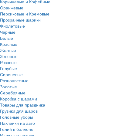
Коричневые и Кофейные
Оранжевые
Персиковые и Кремовые
Прозрачные шарики
Фиолетовые
Черные
Белые
Красные
Желтые
Зеленые
Розовые
Голубые
Сиреневые
Разноцветные
Золотые
Серебряные
Коробка с шарами
Товары для праздника
Грузики для шаров
Головные уборы
Наклейки на авто
Гелий в баллоне
Мыльные пузыри