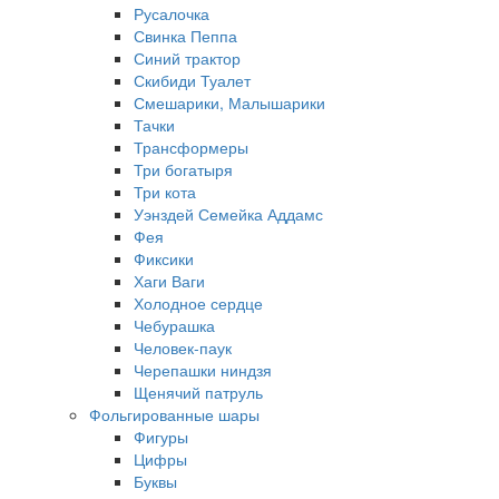
Русалочка
Свинка Пеппа
Синий трактор
Скибиди Туалет
Смешарики, Малышарики
Тачки
Трансформеры
Три богатыря
Три кота
Уэнздей Семейка Аддамс
Фея
Фиксики
Хаги Ваги
Холодное сердце
Чебурашка
Человек-паук
Черепашки ниндзя
Щенячий патруль
Фольгированные шары
Фигуры
Цифры
Буквы