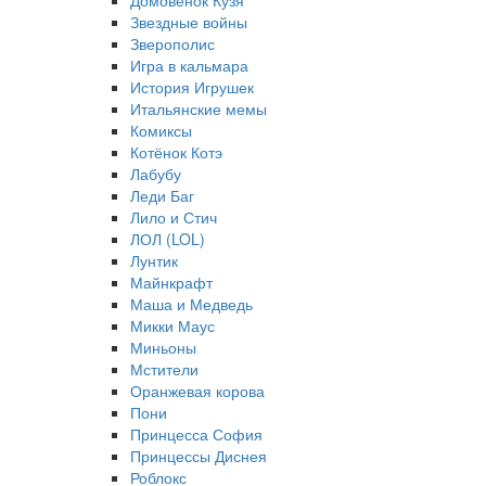
Домовёнок Кузя
Звездные войны
Зверополис
Игра в кальмара
История Игрушек
Итальянские мемы
Комиксы
Котёнок Котэ
Лабубу
Леди Баг
Лило и Стич
ЛОЛ (LOL)
Лунтик
Майнкрафт
Маша и Медведь
Микки Маус
Миньоны
Мстители
Оранжевая корова
Пони
Принцесса София
Принцессы Диснея
Роблокс