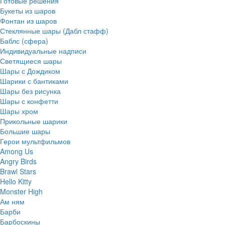
Готовые решения
Букеты из шаров
Фонтан из шаров
Стеклянные шары (Дабл стафф)
Баблс (сфера)
Индивидуальные надписи
Светящиеся шары
Шары с Дождиком
Шарики с бантиками
Шары без рисунка
Шары с конфетти
Шары хром
Прикольные шарики
Большие шары
Герои мультфильмов
Among Us
Angry Birds
Brawl Stars
Hello Kitty
Monster High
Ам ням
Барби
Барбоскины