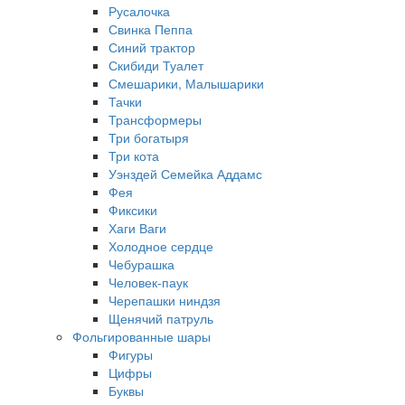
Русалочка
Свинка Пеппа
Синий трактор
Скибиди Туалет
Смешарики, Малышарики
Тачки
Трансформеры
Три богатыря
Три кота
Уэнздей Семейка Аддамс
Фея
Фиксики
Хаги Ваги
Холодное сердце
Чебурашка
Человек-паук
Черепашки ниндзя
Щенячий патруль
Фольгированные шары
Фигуры
Цифры
Буквы