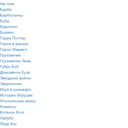
Ам ням
Барби
Барбоскины
Буба
Буратино
Бэтмен
Гарри Поттер
Герои в масках
Герои Марвел
Грузовички
Грузовичок Лёва
Губка Боб
Домовёнок Кузя
Звездные войны
Зверополис
Игра в кальмара
История Игрушек
Итальянские мемы
Комиксы
Котёнок Котэ
Лабубу
Леди Баг