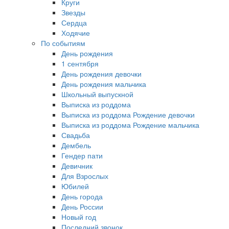
Круги
Звезды
Сердца
Ходячие
По событиям
День рождения
1 сентября
День рождения девочки
День рождения мальчика
Школьный выпускной
Выписка из роддома
Выписка из роддома Рождение девочки
Выписка из роддома Рождение мальчика
Свадьба
Дембель
Гендер пати
Девичник
Для Взрослых
Юбилей
День города
День России
Новый год
Последний звонок