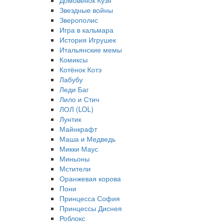
Домовёнок Кузя
Звездные войны
Зверополис
Игра в кальмара
История Игрушек
Итальянские мемы
Комиксы
Котёнок Котэ
Лабубу
Леди Баг
Лило и Стич
ЛОЛ (LOL)
Лунтик
Майнкрафт
Маша и Медведь
Микки Маус
Миньоны
Мстители
Оранжевая корова
Пони
Принцесса София
Принцессы Диснея
Роблокс