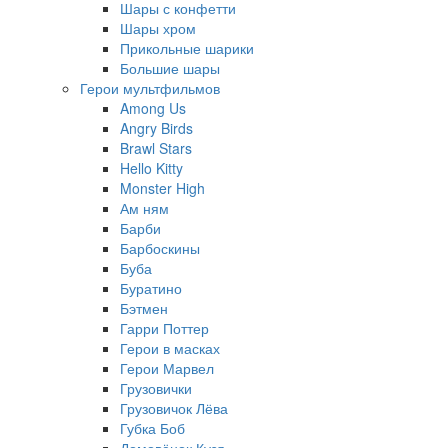
Шары с конфетти
Шары хром
Прикольные шарики
Большие шары
Герои мультфильмов
Among Us
Angry Birds
Brawl Stars
Hello Kitty
Monster High
Ам ням
Барби
Барбоскины
Буба
Буратино
Бэтмен
Гарри Поттер
Герои в масках
Герои Марвел
Грузовички
Грузовичок Лёва
Губка Боб