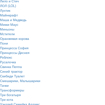
Лило и Стич
ЛОЛ (LOL)
Лунтик
Майнкрафт
Маша и Медведь
Микки Маус
Миньоны
Мстители
Оранжевая корова
Пони
Принцесса София
Принцессы Диснея
Роблокс
Русалочка
Свинка Пеппа
Синий трактор
Скибиди Туалет
Смешарики, Малышарики
Тачки
Трансформеры
Три богатыря
Три кота
Уэнздей Семейка Аддамс