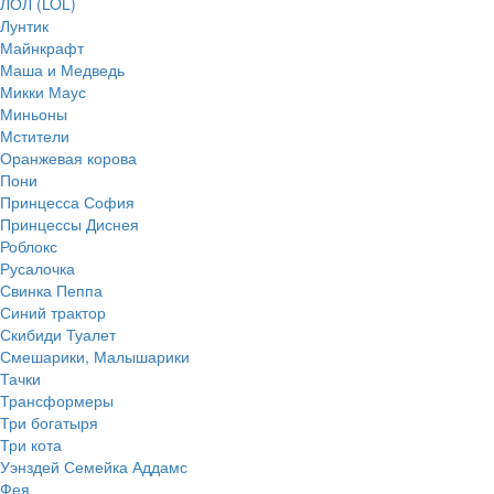
ЛОЛ (LOL)
Лунтик
Майнкрафт
Маша и Медведь
Микки Маус
Миньоны
Мстители
Оранжевая корова
Пони
Принцесса София
Принцессы Диснея
Роблокс
Русалочка
Свинка Пеппа
Синий трактор
Скибиди Туалет
Смешарики, Малышарики
Тачки
Трансформеры
Три богатыря
Три кота
Уэнздей Семейка Аддамс
Фея