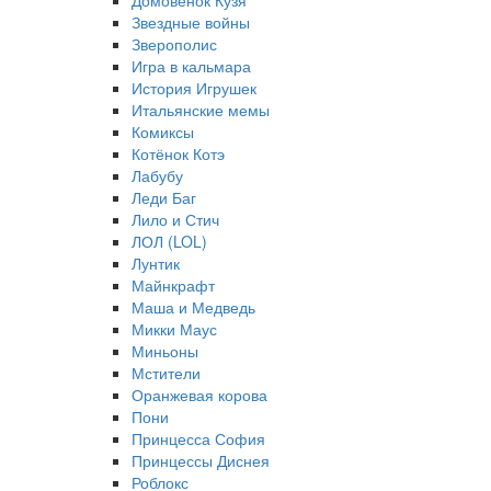
Домовёнок Кузя
Звездные войны
Зверополис
Игра в кальмара
История Игрушек
Итальянские мемы
Комиксы
Котёнок Котэ
Лабубу
Леди Баг
Лило и Стич
ЛОЛ (LOL)
Лунтик
Майнкрафт
Маша и Медведь
Микки Маус
Миньоны
Мстители
Оранжевая корова
Пони
Принцесса София
Принцессы Диснея
Роблокс