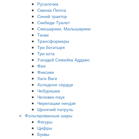
Русалочка
Свинка Пеппа
Синий трактор
Скибиди Туалет
Смешарики, Малышарики
Тачки
Трансформеры
Три богатыря
Три кота
Уэнздей Семейка Аддамс
Фея
Фиксики
Хаги Ваги
Холодное сердце
Чебурашка
Человек-паук
Черепашки ниндзя
Щенячий патруль
Фольгированные шары
Фигуры
Цифры
Буквы