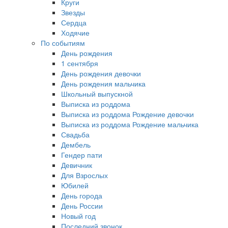
Круги
Звезды
Сердца
Ходячие
По событиям
День рождения
1 сентября
День рождения девочки
День рождения мальчика
Школьный выпускной
Выписка из роддома
Выписка из роддома Рождение девочки
Выписка из роддома Рождение мальчика
Свадьба
Дембель
Гендер пати
Девичник
Для Взрослых
Юбилей
День города
День России
Новый год
Последний звонок