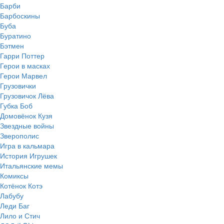
Барби
Барбоскины
Буба
Буратино
Бэтмен
Гарри Поттер
Герои в масках
Герои Марвел
Грузовички
Грузовичок Лёва
Губка Боб
Домовёнок Кузя
Звездные войны
Зверополис
Игра в кальмара
История Игрушек
Итальянские мемы
Комиксы
Котёнок Котэ
Лабубу
Леди Баг
Лило и Стич