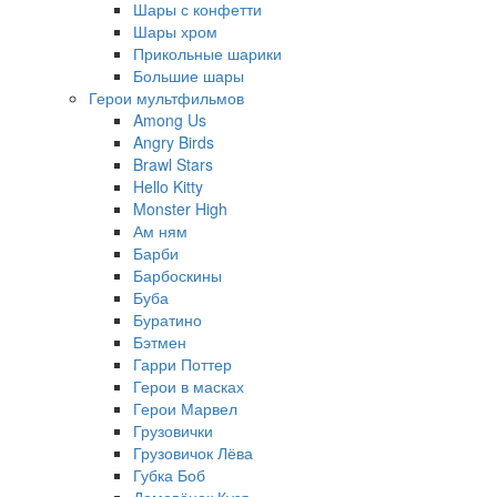
Шары с конфетти
Шары хром
Прикольные шарики
Большие шары
Герои мультфильмов
Among Us
Angry Birds
Brawl Stars
Hello Kitty
Monster High
Ам ням
Барби
Барбоскины
Буба
Буратино
Бэтмен
Гарри Поттер
Герои в масках
Герои Марвел
Грузовички
Грузовичок Лёва
Губка Боб